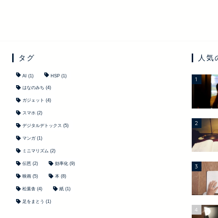
タグ
人気
AI
(1)
HSP
(1)
1
はなのみち
(4)
ガジェット
(4)
スマホ
(2)
2
デジタルデトックス
(5)
マンガ
(1)
ミニマリズム
(2)
伝芭
(2)
効率化
(9)
3
映画
(5)
本
(8)
松葉舎
(4)
紙
(1)
足をまとう
(1)
4