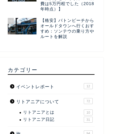
費は5万円程でした（2018
年時点）】
【格安】パトンビーチから
10
オールドタウンへ行くおす
すめ：ソンテウの乗り方や
ルートを解説
カテゴリー
イベントレポート
12
リトアニアについて
72
リトアニアとは
10
リトアニア日記
31
旅
94