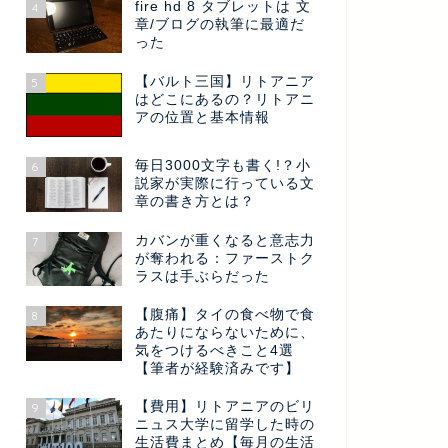
fire hd 8 タブレットは 文
4
章/ブログの執筆に最適だ
った
【バルト三国】リトアニア
5
はどこにあるの？リトアニ
アの位置と基本情報
毎日3000文字も書く!？小
6
説家が実際に行っている文
章の書き方とは？
カバンが重くなると意志力
7
が奪われる：ファーストク
ラスは手ぶらだった
【腹痛】タイの食べ物で食
8
あたりにならないために、
気をつけるべきこと4選
【筆者が経験済みです】
【費用】リトアニアのビリ
9
ニュス大学に留学した時の
生活費まとめ【毎月の生活