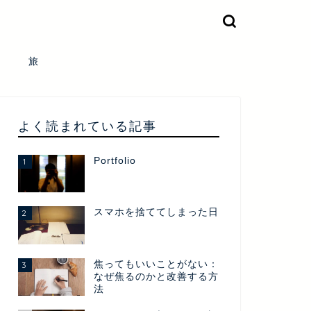
旅
よく読まれている記事
Portfolio
1
スマホを捨ててしまった日
2
焦ってもいいことがない：
3
なぜ焦るのかと改善する方
法