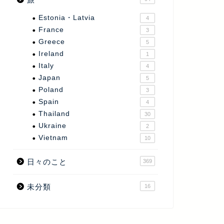
Estonia・Latvia
4
France
3
Greece
5
Ireland
1
Italy
4
Japan
5
Poland
3
Spain
4
Thailand
30
Ukraine
2
Vietnam
10
日々のこと
369
未分類
16