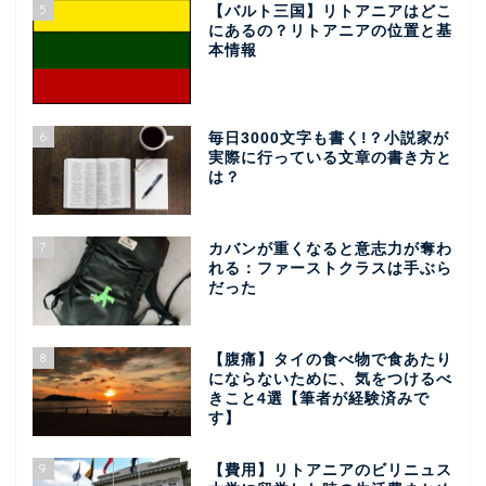
5
【バルト三国】リトアニアはどこ
にあるの？リトアニアの位置と基
本情報
6
毎日3000文字も書く!？小説家が
実際に行っている文章の書き方と
は？
7
カバンが重くなると意志力が奪わ
れる：ファーストクラスは手ぶら
だった
8
【腹痛】タイの食べ物で食あたり
にならないために、気をつけるべ
きこと4選【筆者が経験済みで
す】
9
【費用】リトアニアのビリニュス