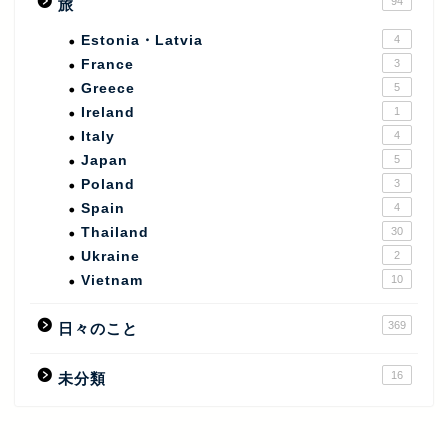
94
旅
Estonia・Latvia
4
France
3
Greece
5
Ireland
1
Italy
4
Japan
5
Poland
3
Spain
4
Thailand
30
Ukraine
2
Vietnam
10
369
日々のこと
16
未分類