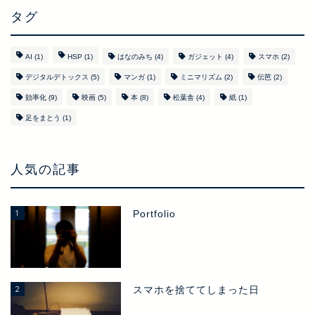
タグ
AI
(1)
HSP
(1)
はなのみち
(4)
ガジェット
(4)
スマホ
(2)
デジタルデトックス
(5)
マンガ
(1)
ミニマリズム
(2)
伝芭
(2)
効率化
(9)
映画
(5)
本
(8)
松葉舎
(4)
紙
(1)
足をまとう
(1)
人気の記事
1
Portfolio
2
スマホを捨ててしまった日