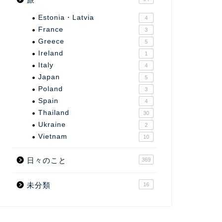
Estonia・Latvia
4
France
3
Greece
5
Ireland
1
Italy
4
Japan
5
Poland
3
Spain
4
Thailand
30
Ukraine
2
Vietnam
10
日々のこと
369
未分類
16