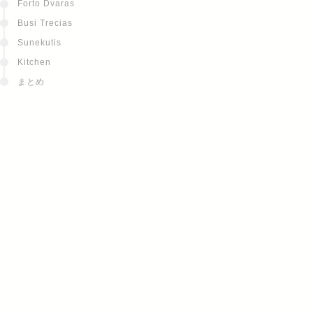
Forto Dvaras
Busi Trecias
Sunekutis
Kitchen
まとめ