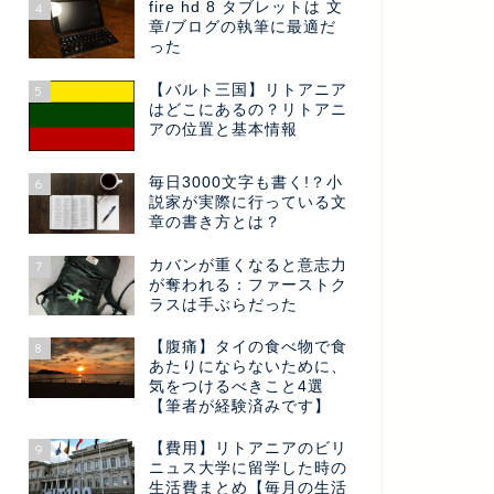
fire hd 8 タブレットは 文
4
章/ブログの執筆に最適だ
った
【バルト三国】リトアニア
5
はどこにあるの？リトアニ
アの位置と基本情報
毎日3000文字も書く!？小
6
説家が実際に行っている文
章の書き方とは？
カバンが重くなると意志力
7
が奪われる：ファーストク
ラスは手ぶらだった
【腹痛】タイの食べ物で食
8
あたりにならないために、
気をつけるべきこと4選
【筆者が経験済みです】
【費用】リトアニアのビリ
9
ニュス大学に留学した時の
生活費まとめ【毎月の生活