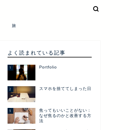
旅
よく読まれている記事
Portfolio
1
スマホを捨ててしまった日
2
焦ってもいいことがない：
3
なぜ焦るのかと改善する方
法