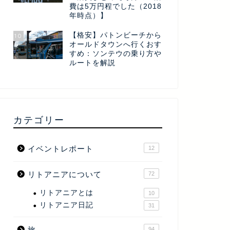
費は5万円程でした（2018
年時点）】
【格安】パトンビーチから
10
オールドタウンへ行くおす
すめ：ソンテウの乗り方や
ルートを解説
カテゴリー
イベントレポート
12
リトアニアについて
72
リトアニアとは
10
リトアニア日記
31
旅
94